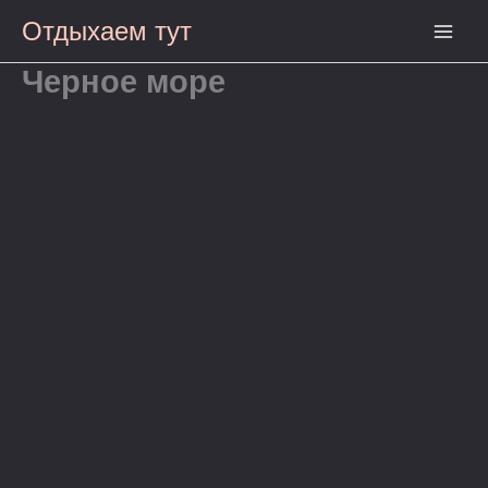
Перейти
Main
Отдыхаем тут
к
Men
содержимому
Черное море