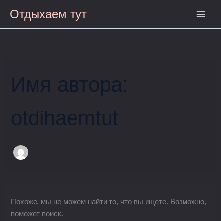
Поиск:
Перейти
Main
Отдыхаем тут
к
Men
содержимому
Имя автора:
otdihaemtut
Похоже, мы не можем найти то, что вы ищете. Возможно,
поможет поиск.